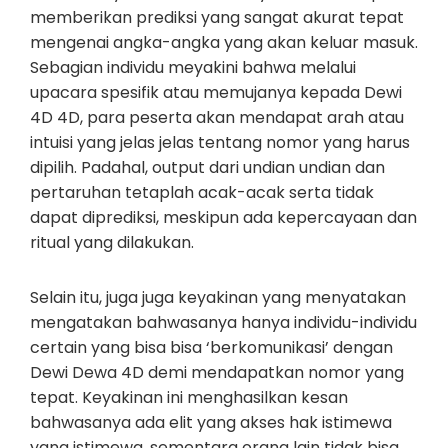
memberikan prediksi yang sangat akurat tepat
mengenai angka-angka yang akan keluar masuk.
Sebagian individu meyakini bahwa melalui
upacara spesifik atau memujanya kepada Dewi
4D 4D, para peserta akan mendapat arah atau
intuisi yang jelas jelas tentang nomor yang harus
dipilih. Padahal, output dari undian undian dan
pertaruhan tetaplah acak-acak serta tidak
dapat diprediksi, meskipun ada kepercayaan dan
ritual yang dilakukan.
Selain itu, juga juga keyakinan yang menyatakan
mengatakan bahwasanya hanya individu-individu
certain yang bisa bisa ‘berkomunikasi’ dengan
Dewi Dewa 4D demi mendapatkan nomor yang
tepat. Keyakinan ini menghasilkan kesan
bahwasanya ada elit yang akses hak istimewa
yang istimewa, sementara orang lain tidak bisa.