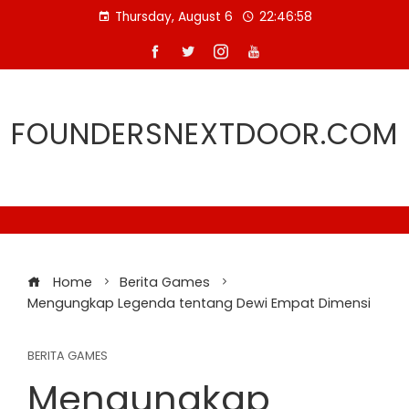
Skip
Thursday, August 6
22:46:59
to
content
FOUNDERSNEXTDOOR.COM
Home
Berita Games
Mengungkap Legenda tentang Dewi Empat Dimensi
BERITA GAMES
Mengungkap