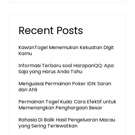
Recent Posts
KawanTogel Menemukan Kekuatan Digit
Kamu
Informasi Terbaru soal HarapanQQ: Apa
Saja yang Harus Anda Tahu
Menguasai Permainan Poker IDN: Saran
dari Ahli
Permainan Togel Kuda: Cara Efektif untuk
Memenangkan Penghargaan Besar
Rahasia Di Balik Hasil Pengeluaran Macau
yang Sering Terlewatkan