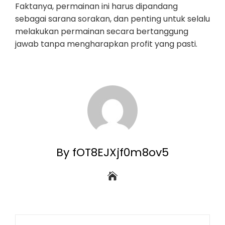
Faktanya, permainan ini harus dipandang
sebagai sarana sorakan, dan penting untuk selalu
melakukan permainan secara bertanggung
jawab tanpa mengharapkan profit yang pasti.
By fOT8EJXjf0m8ov5