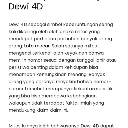
Dewi 4D
Dewi 4D sebagai simbol keberuntungan sering
kali dikelilingi oleh oleh aneka mitos yang
mendapat perhatian perhatian banyak orang
orang.
toto macau
Salah satunya mitos
mengenai terkenal ialah keyakinan bahwa
memilih nomor sesuai dengan tanggal lahir atau
peristiwa penting dalam kehidupan bisa
menambah kemungkinan menang. Banyak
orang yang percaya meyakini bahwa nomor-
nomor tersebut mempunyai kekuatan spesifik
yang bisa bisa membawa kebahagiaan,
walaupun tidak terdapat fakta ilmiah yang
mendukung klaim klaim ini.
Mitos lainnya ialah bahwasanya Dewi 4D dapat