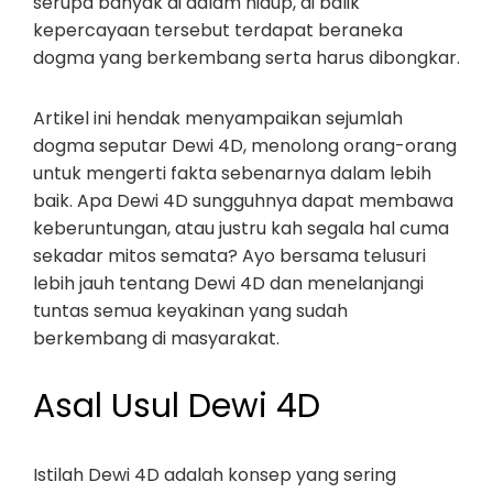
serupa banyak di dalam hidup, di balik
kepercayaan tersebut terdapat beraneka
dogma yang berkembang serta harus dibongkar.
Artikel ini hendak menyampaikan sejumlah
dogma seputar Dewi 4D, menolong orang-orang
untuk mengerti fakta sebenarnya dalam lebih
baik. Apa Dewi 4D sungguhnya dapat membawa
keberuntungan, atau justru kah segala hal cuma
sekadar mitos semata? Ayo bersama telusuri
lebih jauh tentang Dewi 4D dan menelanjangi
tuntas semua keyakinan yang sudah
berkembang di masyarakat.
Asal Usul Dewi 4D
Istilah Dewi 4D adalah konsep yang sering