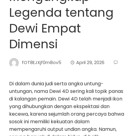
Legenda tentang
Dewi Empat
Dimensi
fOT8EJXjf0m8ov5
April 29, 2026
Di dalam dunia judi serta angka untung-
untungan, nama Dewi 4D sering kali topik panas
di kalangan pemain. Dewi 4D telah menjadi ikon
yang dihubungkan dengan ekspektasi dan
kecewa, karena sejumlah orang percaya bahwa
sosok ini memiliki kekuatan dalam
mempengaruhi output undian angka. Namun,