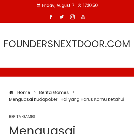
Skip
Friday, August 7
17:10:50
to
content
FOUNDERSNEXTDOOR.COM
Home
Berita Games
Menguasai Kudapoker : Hal yang Harus Kamu Ketahui
BERITA GAMES
Menguasai