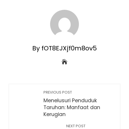
By fOT8EJXjf0m8ov5
PREVIOUS POST
Menelusuri Penduduk
Taruhan: Manfaat dan
Kerugian
NEXT POST