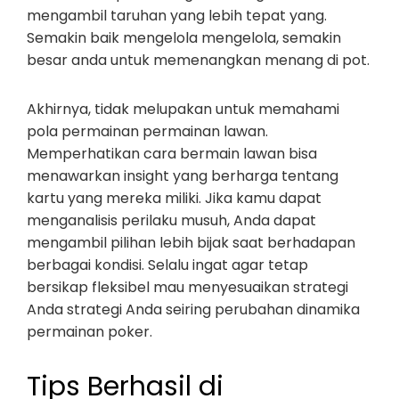
mengambil taruhan yang lebih tepat yang.
Semakin baik mengelola mengelola, semakin
besar anda untuk memenangkan menang di pot.
Akhirnya, tidak melupakan untuk memahami
pola permainan permainan lawan.
Memperhatikan cara bermain lawan bisa
menawarkan insight yang berharga tentang
kartu yang mereka miliki. Jika kamu dapat
menganalisis perilaku musuh, Anda dapat
mengambil pilihan lebih bijak saat berhadapan
berbagai kondisi. Selalu ingat agar tetap
bersikap fleksibel mau menyesuaikan strategi
Anda strategi Anda seiring perubahan dinamika
permainan poker.
Tips Berhasil di