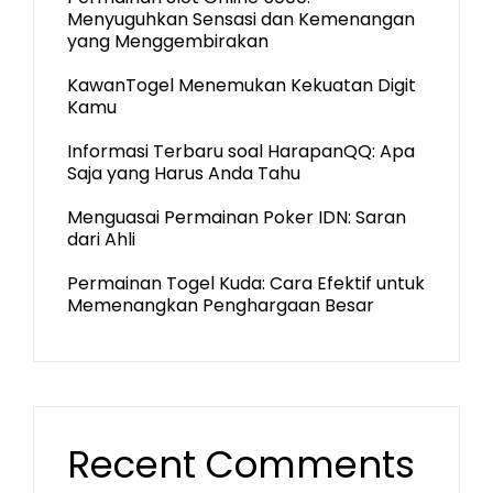
Menyuguhkan Sensasi dan Kemenangan
yang Menggembirakan
KawanTogel Menemukan Kekuatan Digit
Kamu
Informasi Terbaru soal HarapanQQ: Apa
Saja yang Harus Anda Tahu
Menguasai Permainan Poker IDN: Saran
dari Ahli
Permainan Togel Kuda: Cara Efektif untuk
Memenangkan Penghargaan Besar
Recent Comments