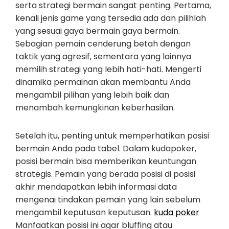
serta strategi bermain sangat penting. Pertama,
kenali jenis game yang tersedia ada dan pilihlah
yang sesuai gaya bermain gaya bermain.
Sebagian pemain cenderung betah dengan
taktik yang agresif, sementara yang lainnya
memilih strategi yang lebih hati-hati. Mengerti
dinamika permainan akan membantu Anda
mengambil pilihan yang lebih baik dan
menambah kemungkinan keberhasilan.
Setelah itu, penting untuk memperhatikan posisi
bermain Anda pada tabel. Dalam kudapoker,
posisi bermain bisa memberikan keuntungan
strategis. Pemain yang berada posisi di posisi
akhir mendapatkan lebih informasi data
mengenai tindakan pemain yang lain sebelum
mengambil keputusan keputusan.
kuda poker
Manfaatkan posisi ini agar bluffing atau