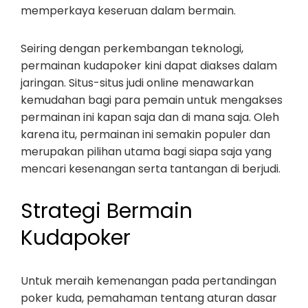
memperkaya keseruan dalam bermain.
Seiring dengan perkembangan teknologi,
permainan kudapoker kini dapat diakses dalam
jaringan. Situs-situs judi online menawarkan
kemudahan bagi para pemain untuk mengakses
permainan ini kapan saja dan di mana saja. Oleh
karena itu, permainan ini semakin populer dan
merupakan pilihan utama bagi siapa saja yang
mencari kesenangan serta tantangan di berjudi.
Strategi Bermain
Kudapoker
Untuk meraih kemenangan pada pertandingan
poker kuda, pemahaman tentang aturan dasar