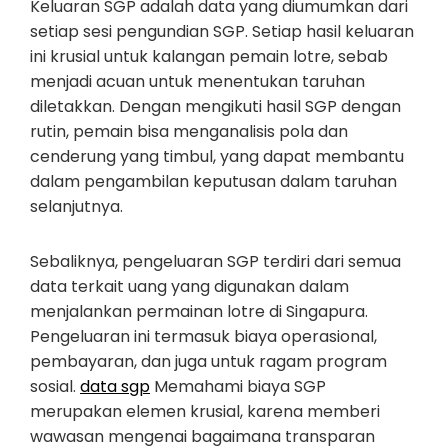
Keluaran SGP adalah data yang diumumkan dari
setiap sesi pengundian SGP. Setiap hasil keluaran
ini krusial untuk kalangan pemain lotre, sebab
menjadi acuan untuk menentukan taruhan
diletakkan. Dengan mengikuti hasil SGP dengan
rutin, pemain bisa menganalisis pola dan
cenderung yang timbul, yang dapat membantu
dalam pengambilan keputusan dalam taruhan
selanjutnya.
Sebaliknya, pengeluaran SGP terdiri dari semua
data terkait uang yang digunakan dalam
menjalankan permainan lotre di Singapura.
Pengeluaran ini termasuk biaya operasional,
pembayaran, dan juga untuk ragam program
sosial.
data sgp
Memahami biaya SGP
merupakan elemen krusial, karena memberi
wawasan mengenai bagaimana transparan