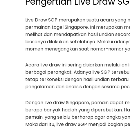
Pengertian Live Draw SG
Live Draw SGP merupakan suatu acara yang m
permainan togel Singapore. Ini merupakan 
melihat dan mendapatkan hasil undian seca
biasanya dilakukan setelahnya. Melalui adan
momen menegangkan saat nomor-nomor yang
Acara live draw ini sering disiarkan melalui on
berbagai perangkat. Adanya live SGP terse
tetap terkoneksi dengan hasil undian terbaru.
pengalaman dan analisis dengan sesama pecin
Dengan live draw Singapore, pemain dapat m
berapa banyak hadiah yang diperebutkan. Hal
pemain, yang selalu berharap agar angka yan
Maka dari itu, live draw SGP menjadi bagian pe