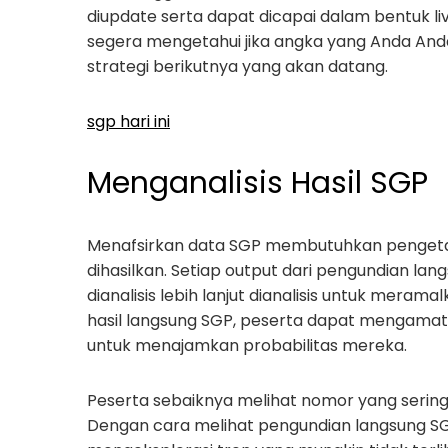
diupdate serta dapat dicapai dalam bentuk l
segera mengetahui jika angka yang Anda Anda
strategi berikutnya yang akan datang.
sgp hari ini
Menganalisis Hasil SGP
Menafsirkan data SGP membutuhkan pengetahu
dihasilkan. Setiap output dari pengundian l
dianalisis lebih lanjut dianalisis untuk mera
hasil langsung SGP, peserta dapat mengamat
untuk menajamkan probabilitas mereka.
Peserta sebaiknya melihat nomor yang sering 
Dengan cara melihat pengundian langsung SGP 