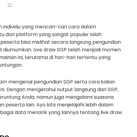
ah individu yang mencari-cari cara dalam
 dari platform yang sangat populer ialah
peserta bisa melihat secara langsung pengundian
l diumumkan. Live draw SGP telah menjadi momen
nan ini, terutama di hari-hari tertentu yang
untungan.
alam mengenai pengundian SGP serta cara kalian
ini. Dengan mengetahui output langsung dari SGP,
eruntung Anda, namun juga mengalami suasana
 peserta lain. Ayo kita menjelajahi lebih dalam
rbagai data menarik yang lainnya tentang live draw