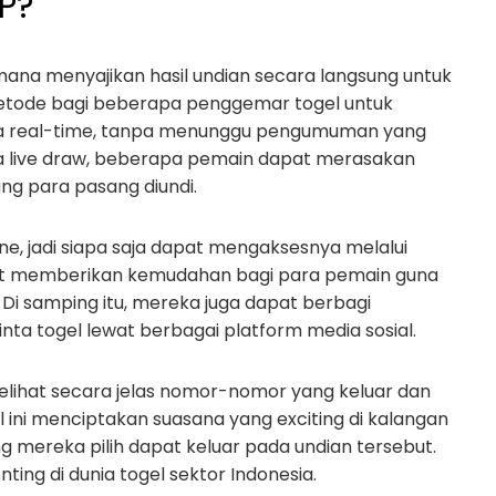
P?
ana menyajikan hasil undian secara langsung untuk
metode bagi beberapa penggemar togel untuk
ra real-time, tanpa menunggu pengumuman yang
ya live draw, beberapa pemain dapat merasakan
 para pasang diundi.
line, jadi siapa saja dapat mengaksesnya melalui
but memberikan kemudahan bagi para pemain guna
 Di samping itu, mereka juga dapat berbagi
ta togel lewat berbagai platform media sosial.
elihat secara jelas nomor-nomor yang keluar dan
 ini menciptakan suasana yang exciting di kalangan
g mereka pilih dapat keluar pada undian tersebut.
nting di dunia togel sektor Indonesia.