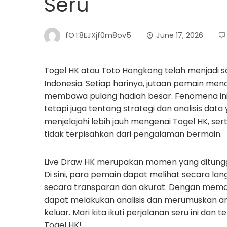
Seru
fOT8EJXjf0m8ov5
June 17, 2026
Togel HK atau Toto Hongkong telah menjadi sa
Indonesia. Setiap harinya, jutaan pemain m
membawa pulang hadiah besar. Fenomena in
tetapi juga tentang strategi dan analisis data
menjelajahi lebih jauh mengenai Togel HK, se
tidak terpisahkan dari pengalaman bermain.
Live Draw HK merupakan momen yang ditung
Di sini, para pemain dapat melihat secara l
secara transparan dan akurat. Dengan mema
dapat melakukan analisis dan merumuskan an
keluar. Mari kita ikuti perjalanan seru ini d
Togel HK!