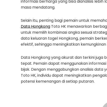
informasi berharga yang bisa dianalisis lebi
masa mendatang.
Selain itu, penting bagi pemain untuk memaha
Data Hongkong
Toto HK menawarkan berbaga
untuk memilih kombinasi angka sesuai strate
data keluaran togel Hongkong, pemain berke
efektif, sehingga meningkatkan kemungkina
Data Hongkong yang akurat dan terkini jug
tepat. Pemain dapat menggunakan informasi i
bijak. Dengan menggabungkan analisis data
Toto HK, individu dapat meningkatkan pen
potensi kemenangan di setiap putaran.