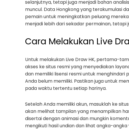
selanjutnya, tetapi juga menjadi bahan analis
muncul. Data Hongkong yang terakumulasi dar
pemain untuk meningkatkan peluang mereka 
menjadi lebih dari sekadar permainan, tetapi 
Cara Melakukan Live Dr
Untuk melakukan Live Draw HK, pertama-tam
akses ke situs resmi yang menyediakan layanan
dan memiliki lisensi resmi untuk menghindari p
Anda belum memiliki. Pastikan juga untuk mem
pada waktu tertentu setiap harinya.
Setelah Anda memiliki akun, masuklah ke situs 
akan melihat tampilan yang menampilkan hasil
disertai dengan animasi dan mungkin koment
mengikuti hasil undian dan lihat angka-angka 