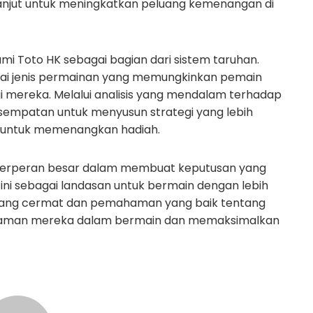
h lanjut untuk meningkatkan peluang kemenangan di
mi Toto HK sebagai bagian dari sistem taruhan.
i jenis permainan yang memungkinkan pemain
gi mereka. Melalui analisis yang mendalam terhadap
sempatan untuk menyusun strategi yang lebih
n untuk memenangkan hadiah.
a berperan besar dalam membuat keputusan yang
ni sebagai landasan untuk bermain dengan lebih
 yang cermat dan pemahaman yang baik tentang
galaman mereka dalam bermain dan memaksimalkan