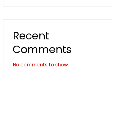
Recent
Comments
No comments to show.