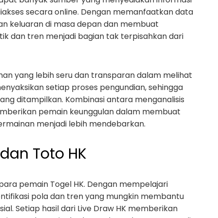
iakses secara online. Dengan memanfaatkan data
nan keluaran di masa depan dan membuat
stik dan tren menjadi bagian tak terpisahkan dari
man yang lebih seru dan transparan dalam melihat
menyaksikan setiap proses pengundian, sehingga
 yang ditampilkan. Kombinasi antara menganalisis
 memberikan pemain keunggulan dalam membuat
permainan menjadi lebih mendebarkan.
 dan Toto HK
k para pemain Togel HK. Dengan mempelajari
tifikasi pola dan tren yang mungkin membantu
l. Setiap hasil dari Live Draw HK memberikan