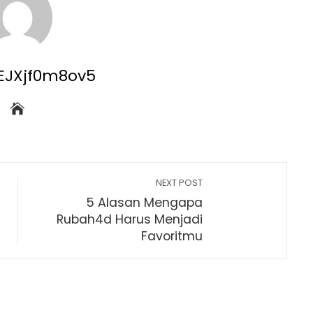
8EJXjf0m8ov5
NEXT POST
5 Alasan Mengapa
Rubah4d Harus Menjadi
Favoritmu