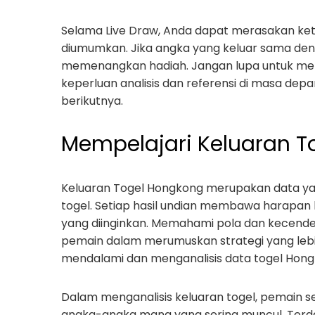
Selama Live Draw, Anda dapat merasakan ke
diumumkan. Jika angka yang keluar sama deng
memenangkan hadiah. Jangan lupa untuk men
keperluan analisis dan referensi di masa de
berikutnya.
Mempelajari Keluaran T
Keluaran Togel Hongkong merupakan data ya
togel. Setiap hasil undian membawa harap
yang diinginkan. Memahami pola dan kecen
pemain dalam merumuskan strategi yang lebih 
mendalami dan menganalisis data togel Hongk
Dalam menganalisis keluaran togel, pemain se
angka-angka mana yang sering muncul. Terd