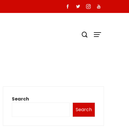
Search
Search