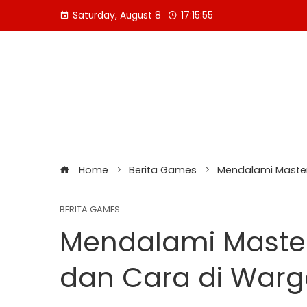
Skip
Saturday, August 8
17:15:55
to
content
Home
Berita Games
Mendalami Master
BERITA GAMES
Mendalami Master 
dan Cara di War