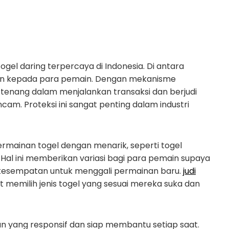
gel daring terpercaya di Indonesia. Di antara
kan kepada para pemain. Dengan mekanisme
nang dalam menjalankan transaksi dan berjudi
am. Proteksi ini sangat penting dalam industri
ermainan togel dengan menarik, seperti togel
 Hal ini memberikan variasi bagi para pemain supaya
 kesempatan untuk menggali permainan baru.
judi
 memilih jenis togel yang sesuai mereka suka dan
 yang responsif dan siap membantu setiap saat.