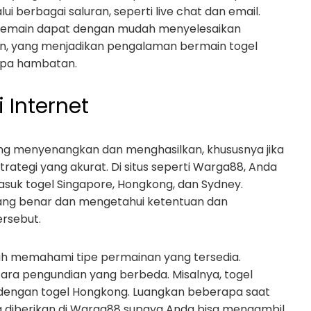
 berbagai saluran, seperti live chat dan email.
, pemain dapat dengan mudah menyelesaikan
an, yang menjadikan pengalaman bermain togel
npa hambatan.
 Internet
yang menyenangkan dan menghasilkan, khususnya jika
ategi yang akurat. Di situs seperti Warga88, Anda
suk togel Singapore, Hongkong, dan Sydney.
yang benar dan mengetahui ketentuan dan
ersebut.
lah memahami tipe permainan yang tersedia.
cara pengundian yang berbeda. Misalnya, togel
 dengan togel Hongkong. Luangkan beberapa saat
g diberikan di Warga88 supaya Anda bisa mengambil