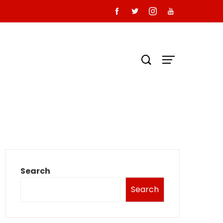
Search
Search