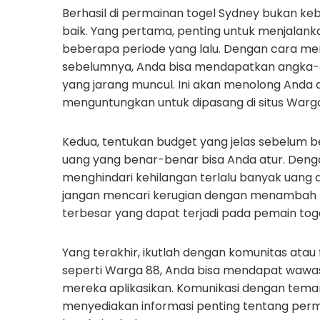
Berhasil di permainan togel Sydney bukan keb
baik. Yang pertama, penting untuk menjalan
beberapa periode yang lalu. Dengan cara men
sebelumnya, Anda bisa mendapatkan angka-
yang jarang muncul. Ini akan menolong Anda
menguntungkan untuk dipasang di situs Warg
Kedua, tentukan budget yang jelas sebelum 
uang yang benar-benar bisa Anda atur. Den
menghindari kehilangan terlalu banyak uang d
jangan mencari kerugian dengan menambah tar
terbesar yang dapat terjadi pada pemain toge
Yang terakhir, ikutlah dengan komunitas atau f
seperti Warga 88, Anda bisa mendapat wawasa
mereka aplikasikan. Komunikasi dengan tem
menyediakan informasi penting tentang perm