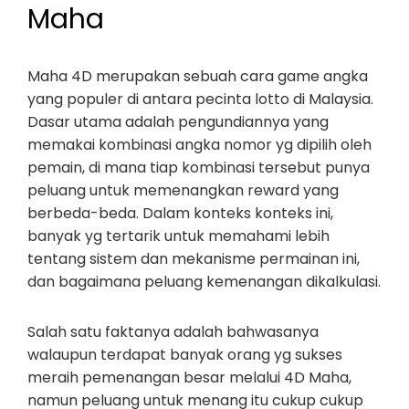
Maha
Maha 4D merupakan sebuah cara game angka
yang populer di antara pecinta lotto di Malaysia.
Dasar utama adalah pengundiannya yang
memakai kombinasi angka nomor yg dipilih oleh
pemain, di mana tiap kombinasi tersebut punya
peluang untuk memenangkan reward yang
berbeda-beda. Dalam konteks konteks ini,
banyak yg tertarik untuk memahami lebih
tentang sistem dan mekanisme permainan ini,
dan bagaimana peluang kemenangan dikalkulasi.
Salah satu faktanya adalah bahwasanya
walaupun terdapat banyak orang yg sukses
meraih pemenangan besar melalui 4D Maha,
namun peluang untuk menang itu cukup cukup