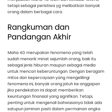
tetapi sebagai peristiwa yg melibatkan banyak
orang dalam berbagai cara.
Rangkuman dan
Pandangan Akhir
Maha 4D merupakan fenomena yang telah
sudah menarik minat sejumlah orang, baik itu
sebagai jenis hiburan maupun sebagai media
untuk mencari keberuntungan. Dengan beragam
mitos dan kepercayaan yang mengelilingi
fenomena ini, banyak orang jatuh ke anggapan
jika pendekatan ini dapat memberikan
keuntungan finansial yang signifikan. Tetapi,
penting untuk mengenali bahwasanya tidak ada
satupun jaminan pasti dalam permainan angka