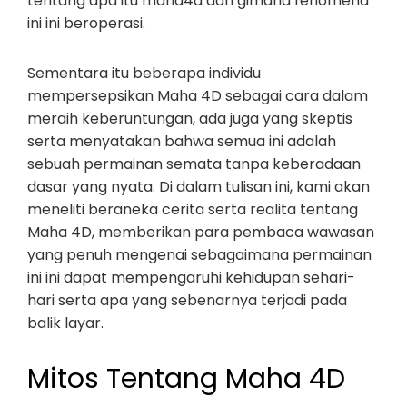
tentang apa itu maha4d dan gimana fenomena
ini ini beroperasi.
Sementara itu beberapa individu
mempersepsikan Maha 4D sebagai cara dalam
meraih keberuntungan, ada juga yang skeptis
serta menyatakan bahwa semua ini adalah
sebuah permainan semata tanpa keberadaan
dasar yang nyata. Di dalam tulisan ini, kami akan
meneliti beraneka cerita serta realita tentang
Maha 4D, memberikan para pembaca wawasan
yang penuh mengenai sebagaimana permainan
ini ini dapat mempengaruhi kehidupan sehari-
hari serta apa yang sebenarnya terjadi pada
balik layar.
Mitos Tentang Maha 4D