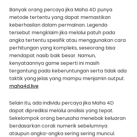
Banyak orang percaya jika Maha 4D punya
metode tertentu yang dapat memastikan
keberhasilan dalam permainan. Legenda
tersebut mengklaim jika melalui patuh pada
angka tertentu spesifik atau menggunakan cara
perhitungan yang kompleks, seseorang bisa
mendapat nasib baik besar. Namun,
kenyataannya game seperti ini masih
tergantung pada keberuntungan serta tidak ada
taktik yang jelas yang mampu menjamin output.
maha4d.live
Selain itu, ada individu percaya jika Maha 4D
dapat diprediksi melalui analisis yang tepat.
Sekelompok orang berusaha menebak keluaran
berdasarkan corak numerik sebelumnya
ataupun angka-angka sering sering muncul.