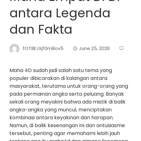
antara Legenda
dan Fakta
fOT8EJXjf0m8ov5
June 25, 2026
Maha 4D sudah jadi salah satu tema yang
populer dibicarakan di kalangan antara
masyarakat, terutama untuk orang-orang yang
pada permainan angka serta peluang. Banyak
sekali orang meyakini bahwa ada mistik di balik
angka-angka yang muncul, menciptakan
kombinasi antara keyakinan dan harapan.
Namun, di balik kesenangan ini dan antusiasme
tersebut, penting agar memahami lebih jauh