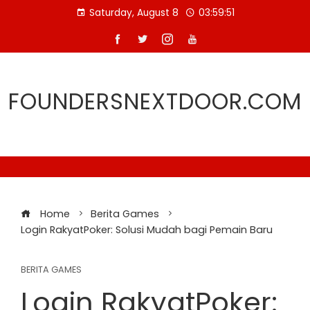
Skip
Saturday, August 8
03:59:51
to
content
FOUNDERSNEXTDOOR.COM
Home
Berita Games
Login RakyatPoker: Solusi Mudah bagi Pemain Baru
BERITA GAMES
Login RakyatPoker: