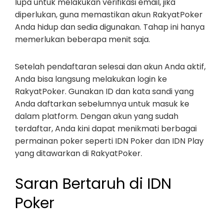
lupa untuk melakukan verifikasi email, jika
diperlukan, guna memastikan akun RakyatPoker
Anda hidup dan sedia digunakan. Tahap ini hanya
memerlukan beberapa menit saja.
Setelah pendaftaran selesai dan akun Anda aktif,
Anda bisa langsung melakukan login ke
RakyatPoker. Gunakan ID dan kata sandi yang
Anda daftarkan sebelumnya untuk masuk ke
dalam platform. Dengan akun yang sudah
terdaftar, Anda kini dapat menikmati berbagai
permainan poker seperti IDN Poker dan IDN Play
yang ditawarkan di RakyatPoker.
Saran Bertaruh di IDN
Poker