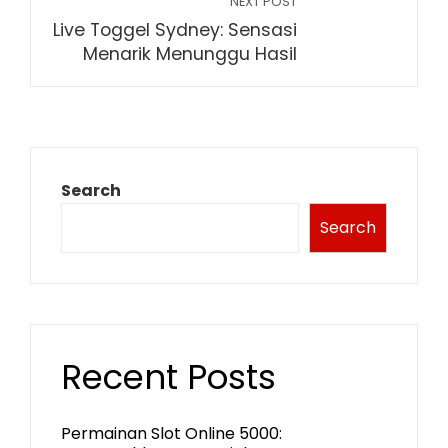
NEXT POST
Live Toggel Sydney: Sensasi
Menarik Menunggu Hasil
Search
Search
Recent Posts
Permainan Slot Online 5000: