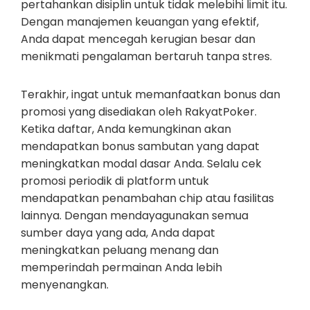
pertahankan disiplin untuk tidak melebihi limit itu.
Dengan manajemen keuangan yang efektif,
Anda dapat mencegah kerugian besar dan
menikmati pengalaman bertaruh tanpa stres.
Terakhir, ingat untuk memanfaatkan bonus dan
promosi yang disediakan oleh RakyatPoker.
Ketika daftar, Anda kemungkinan akan
mendapatkan bonus sambutan yang dapat
meningkatkan modal dasar Anda. Selalu cek
promosi periodik di platform untuk
mendapatkan penambahan chip atau fasilitas
lainnya. Dengan mendayagunakan semua
sumber daya yang ada, Anda dapat
meningkatkan peluang menang dan
memperindah permainan Anda lebih
menyenangkan.