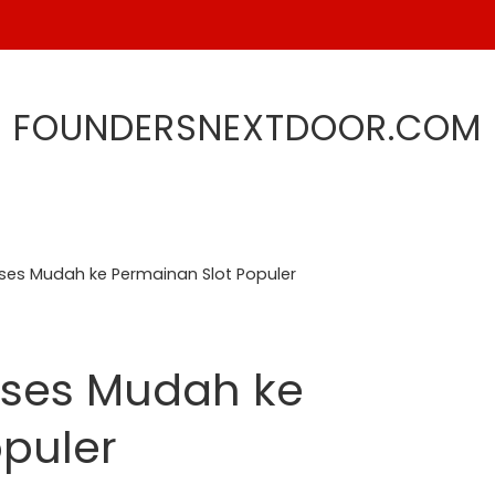
FOUNDERSNEXTDOOR.COM
Akses Mudah ke Permainan Slot Populer
Akses Mudah ke
puler