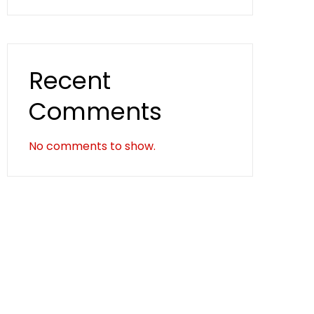
Recent
Comments
No comments to show.