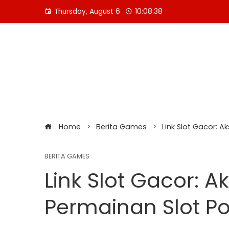
Skip
Thursday, August 6
10:08:39
to
content
Home
Berita Games
Link Slot Gacor: 
BERITA GAMES
Link Slot Gacor: 
Permainan Slot Po