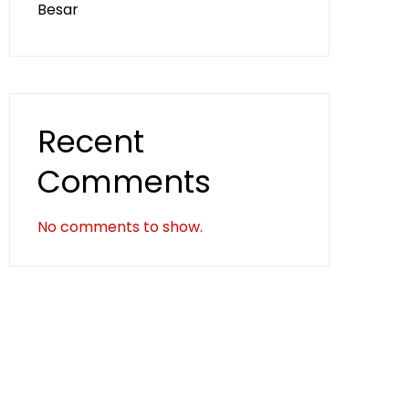
Besar
Recent
Comments
No comments to show.