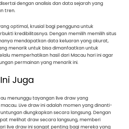
disertai dengan analisis dan data sejarah yang
 tren.
g optimal, krusial bagi pengguna untuk
bukti kredibilitasnya. Dengan memilih memilih situs
hanya mendapatkan data keluaran yang akurat,
yang menarik untuk bisa dimanfaatkan untuk
lalu memperhatikan hasil dari Macau hari ini agar
gkungan permainan yang menarik ini.
 Ini Juga
acau menunggu tayangan live draw yang
n macau. Live draw ini adalah momen yang dinanti-
eruntungan diungkapkan secara langsung. Dengan
apat melihat draw secara langsung, memberi
i live draw ini sangat penting bagi mereka yang