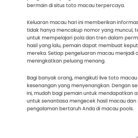
bermain di situs toto macau terpercaya.
Keluaran macau hari ini memberikan informasi
tidak hanya mencakup nomor yang muncul, te
untuk mempelajari pola dan tren dalam perm
hasil yang lalu, pemain dapat membuat keput
mereka. Setiap pengeluaran macau menjadi c
meningkatkan peluang menang.
Bagi banyak orang, mengikuti live toto macau a
kesenangan yang menyenangkan. Dengan sem
ini, mudah bagi pemain untuk mendapatkan aksesi
untuk senantiasa mengecek hasil macau da
pengalaman bertaruh Anda di macau pools.