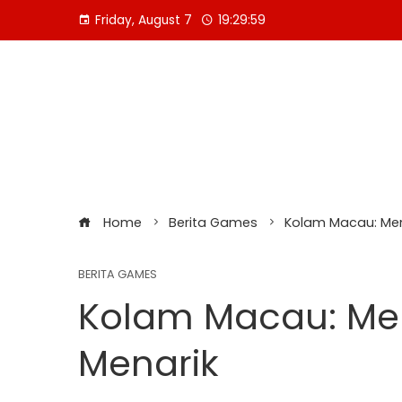
Skip
Friday, August 7
19:30:00
to
content
Home
Berita Games
Kolam Macau: Men
BERITA GAMES
Kolam Macau: Me
Menarik