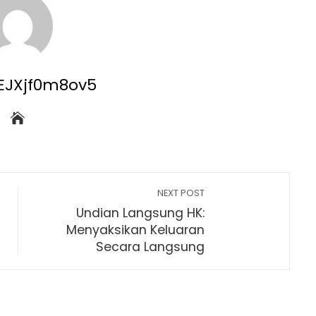
8EJXjf0m8ov5
NEXT POST
Undian Langsung HK:
Menyaksikan Keluaran
Secara Langsung