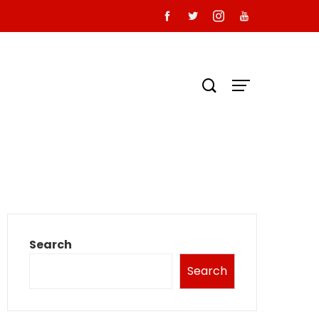
Search
Search