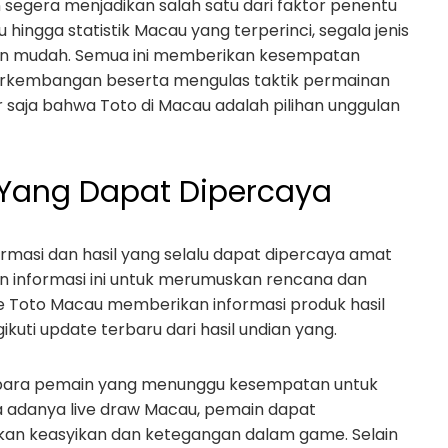
 segera menjadikan salah satu dari faktor penentu
ingga statistik Macau yang terperinci, segala jenis
 dan mudah. Semua ini memberikan kesempatan
rkembangan beserta mengulas taktik permainan
r saja bahwa Toto di Macau adalah pilihan unggulan
 Yang Dapat Dipercaya
ormasi dan hasil yang selalu dapat dipercaya amat
n informasi ini untuk merumuskan rencana dan
Toto Macau memberikan informasi produk hasil
ikuti update terbaru dari hasil undian yang.
s para pemain yang menunggu kesempatan untuk
 adanya live draw Macau, pemain dapat
an keasyikan dan ketegangan dalam game. Selain