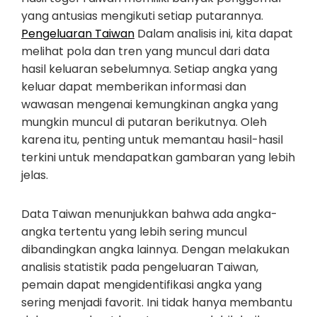
yang antusias mengikuti setiap putarannya.
Pengeluaran Taiwan
Dalam analisis ini, kita dapat
melihat pola dan tren yang muncul dari data
hasil keluaran sebelumnya. Setiap angka yang
keluar dapat memberikan informasi dan
wawasan mengenai kemungkinan angka yang
mungkin muncul di putaran berikutnya. Oleh
karena itu, penting untuk memantau hasil-hasil
terkini untuk mendapatkan gambaran yang lebih
jelas.
Data Taiwan menunjukkan bahwa ada angka-
angka tertentu yang lebih sering muncul
dibandingkan angka lainnya. Dengan melakukan
analisis statistik pada pengeluaran Taiwan,
pemain dapat mengidentifikasi angka yang
sering menjadi favorit. Ini tidak hanya membantu