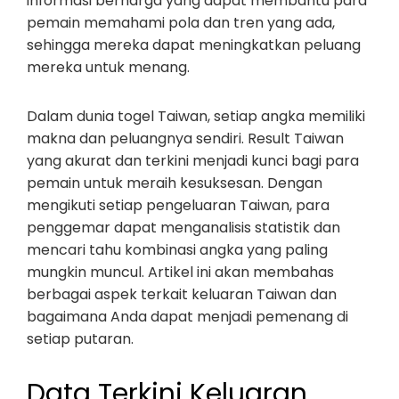
informasi berharga yang dapat membantu para
pemain memahami pola dan tren yang ada,
sehingga mereka dapat meningkatkan peluang
mereka untuk menang.
Dalam dunia togel Taiwan, setiap angka memiliki
makna dan peluangnya sendiri. Result Taiwan
yang akurat dan terkini menjadi kunci bagi para
pemain untuk meraih kesuksesan. Dengan
mengikuti setiap pengeluaran Taiwan, para
penggemar dapat menganalisis statistik dan
mencari tahu kombinasi angka yang paling
mungkin muncul. Artikel ini akan membahas
berbagai aspek terkait keluaran Taiwan dan
bagaimana Anda dapat menjadi pemenang di
setiap putaran.
Data Terkini Keluaran