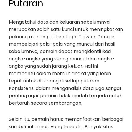
Putaran
Mengetahui data dan keluaran sebelumnya
merupakan salah satu kunci untuk meningkatkan
peluang menang dalam togel Taiwan. Dengan
mempelajari pola-pola yang muncul dari hasil
sebelumnya, pemain dapat mengidentifikasi
angka-angka yang sering muncul dan angka-
angka yang sudah jarang keluar. Hal ini
membantu dalam memilih angka yang lebih
tepat untuk dipasang di setiap putaran.
Konsistensi dalam menganalisis data juga sangat
penting agar pemain tidak mudah tergoda untuk
bertaruh secara sembarangan.
Selain itu, pemain harus memanfaatkan berbagai
sumber informasi yang tersedia. Banyak situs