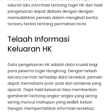
saluran lain, informasi tentang togel HK dan hasil
pengeluaran dapat diakses dengan dengan,
memudahkan pemain dalam mengikuti berita
terbaru terkini tentang permainan ini ini.
Telaah Informasi
Keluaran HK
Data pengeluaran HK adalah data krusial bagi
para peserta togel Hongkong. Dengan telaah
secara cermat terhadap data tersebut, pemain
dapat memahami pola-pola dan tendensi yang
aparat. Tiaps hasil keluaran bisa memberikan
gambaran tentang angka-angka yang sering
sering muncul mahupun yang sedikit keluar.
Dengan memperhatikan informasi tersebut,