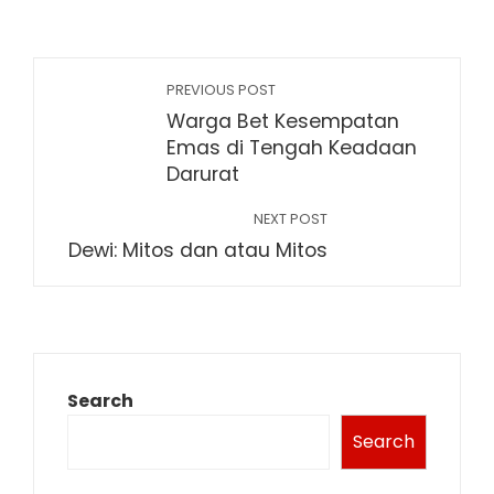
PREVIOUS POST
Warga Bet Kesempatan
Emas di Tengah Keadaan
Darurat
NEXT POST
Dewi: Mitos dan atau Mitos
Search
Search