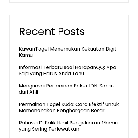
Recent Posts
KawanTogel Menemukan Kekuatan Digit
Kamu
Informasi Terbaru soal HarapanQQ: Apa
Saja yang Harus Anda Tahu
Menguasai Permainan Poker IDN: Saran
dari Ahli
Permainan Togel Kuda: Cara Efektif untuk
Memenangkan Penghargaan Besar
Rahasia Di Balik Hasil Pengeluaran Macau
yang Sering Terlewatkan