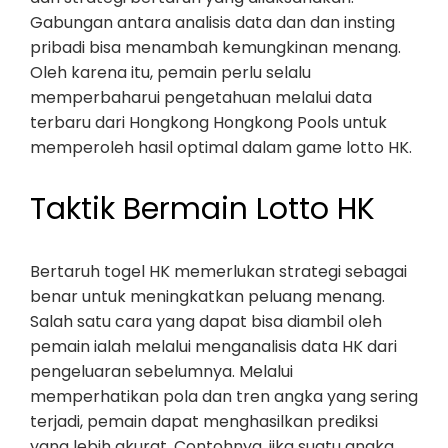
Gabungan antara analisis data dan dan insting
pribadi bisa menambah kemungkinan menang.
Oleh karena itu, pemain perlu selalu
memperbaharui pengetahuan melalui data
terbaru dari Hongkong Hongkong Pools untuk
memperoleh hasil optimal dalam game lotto HK.
Taktik Bermain Lotto HK
Bertaruh togel HK memerlukan strategi sebagai
benar untuk meningkatkan peluang menang.
Salah satu cara yang dapat bisa diambil oleh
pemain ialah melalui menganalisis data HK dari
pengeluaran sebelumnya. Melalui
memperhatikan pola dan tren angka yang sering
terjadi, pemain dapat menghasilkan prediksi
yang lebih akurat. Contohnya, jika suatu angka