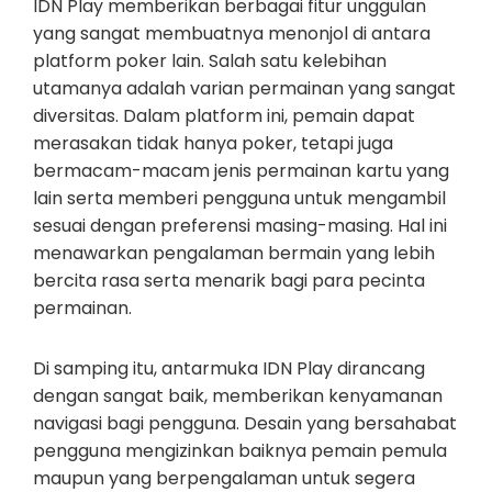
IDN Play memberikan berbagai fitur unggulan
yang sangat membuatnya menonjol di antara
platform poker lain. Salah satu kelebihan
utamanya adalah varian permainan yang sangat
diversitas. Dalam platform ini, pemain dapat
merasakan tidak hanya poker, tetapi juga
bermacam-macam jenis permainan kartu yang
lain serta memberi pengguna untuk mengambil
sesuai dengan preferensi masing-masing. Hal ini
menawarkan pengalaman bermain yang lebih
bercita rasa serta menarik bagi para pecinta
permainan.
Di samping itu, antarmuka IDN Play dirancang
dengan sangat baik, memberikan kenyamanan
navigasi bagi pengguna. Desain yang bersahabat
pengguna mengizinkan baiknya pemain pemula
maupun yang berpengalaman untuk segera