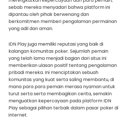
meningkatkan kepercayaan dari para pemain,
sebab mereka menyadari bahwa platform ini
dipantau oleh pihak berwenang dan
berkomitmen memberi pengalaman permainan
yang adil dan aman.
IDN Play juga memiliki reputasi yang baik di
kalangan komunitas poker. Sejumlah pemain
yang telah lama menjadi bagian dari situs ini
memberikan ulasan positif tentang pengalaman
pribadi mereka. Ini menciptakan sebuah
komunitas yang kuat serta saling membantu, di
mana para para pemain merasa nyaman untuk
turut serta serta membagikan cerita, semakin
menguatkan kepercayaan pada platform IDN
Play sebagai pilihan terbaik dalam pasar poker di
internet.