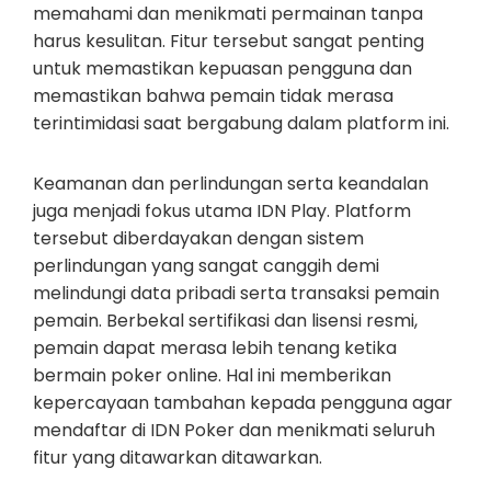
memahami dan menikmati permainan tanpa
harus kesulitan. Fitur tersebut sangat penting
untuk memastikan kepuasan pengguna dan
memastikan bahwa pemain tidak merasa
terintimidasi saat bergabung dalam platform ini.
Keamanan dan perlindungan serta keandalan
juga menjadi fokus utama IDN Play. Platform
tersebut diberdayakan dengan sistem
perlindungan yang sangat canggih demi
melindungi data pribadi serta transaksi pemain
pemain. Berbekal sertifikasi dan lisensi resmi,
pemain dapat merasa lebih tenang ketika
bermain poker online. Hal ini memberikan
kepercayaan tambahan kepada pengguna agar
mendaftar di IDN Poker dan menikmati seluruh
fitur yang ditawarkan ditawarkan.