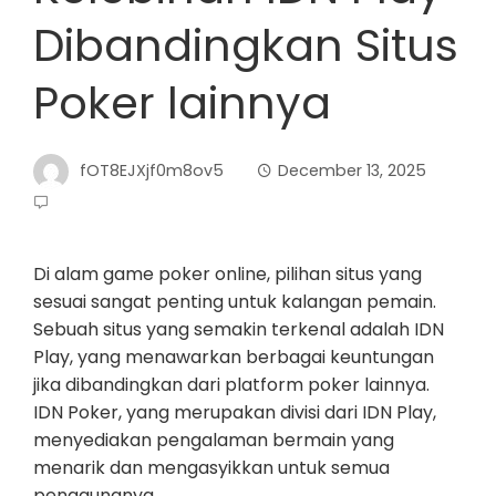
Dibandingkan Situs
Poker lainnya
fOT8EJXjf0m8ov5
December 13, 2025
Di alam game poker online, pilihan situs yang
sesuai sangat penting untuk kalangan pemain.
Sebuah situs yang semakin terkenal adalah IDN
Play, yang menawarkan berbagai keuntungan
jika dibandingkan dari platform poker lainnya.
IDN Poker, yang merupakan divisi dari IDN Play,
menyediakan pengalaman bermain yang
menarik dan mengasyikkan untuk semua
penggunanya.