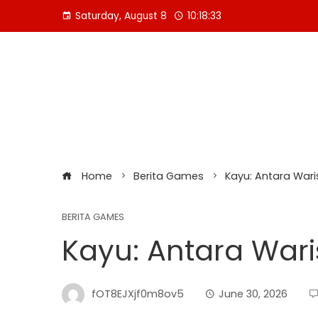
Skip
Saturday, August 8
10:18:34
to
content
Home
Berita Games
Kayu: Antara Wari
BERITA GAMES
Kayu: Antara Wari
fOT8EJXjf0m8ov5
June 30, 2026