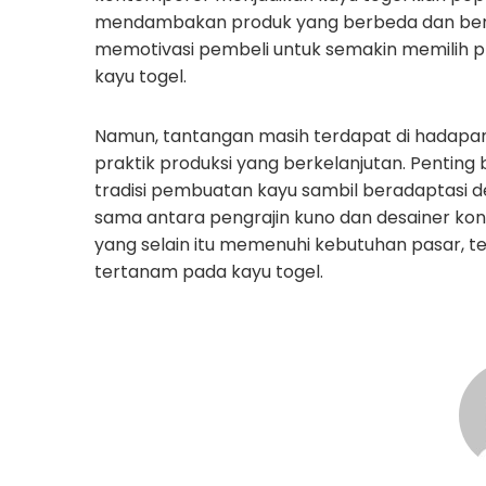
mendambakan produk yang berbeda dan berk
memotivasi pembeli untuk semakin memilih p
kayu togel.
Namun, tantangan masih terdapat di hadapan
praktik produksi yang berkelanjutan. Penting
tradisi pembuatan kayu sambil beradaptasi d
sama antara pengrajin kuno dan desainer 
yang selain itu memenuhi kebutuhan pasar, teta
tertanam pada kayu togel.