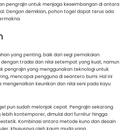
s dan pengrajin untuk menjaga keseimbangan di antara
nal. Dengan demikian, pohon togel dapat terus ada
bermakna.
n
ahan yang penting, baik dari segi pemakaian
k dengan tradisi dan nilai setempat yang kuat, namun
yak pengrajin yang menggunakan teknologi untuk
ing, mencapai pengguna di seantero bumi. Hal ini
 mengenalkan keunikan dan nilai seni pada kayu
togel pun sudah melonjak cepat. Pengrajin sekarang
ebih kontemporer, dimulai dari furnitur hingga
estetik. Kombinasi antara metode kuno dan desain
uler, khususnya oleh kaum muda yang