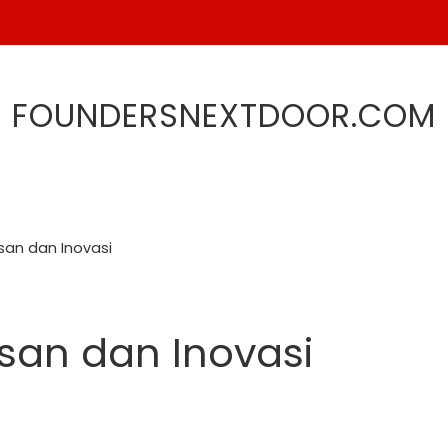
FOUNDERSNEXTDOOR.COM
san dan Inovasi
san dan Inovasi