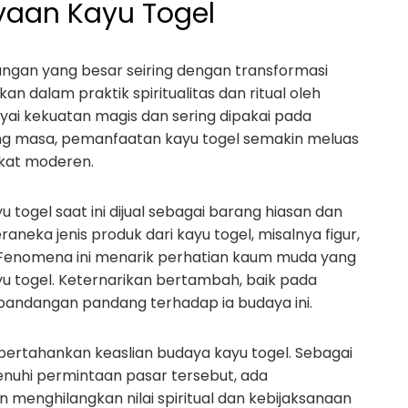
aan Kayu Togel
ngan yang besar seiring dengan transformasi
 dalam praktik spiritualitas dan ritual oleh
yai kekuatan magis dan sering dipakai pada
ng masa, pemanfaatan kayu togel semakin meluas
kat moderen.
u togel saat ini dijual sebagai barang hiasan dan
raneka jenis produk dari kayu togel, misalnya figur,
 Fenomena ini menarik perhatian kaum muda yang
kayu togel. Keternarikan bertambah, baik pada
 pandangan pandang terhadap ia budaya ini.
ertahankan keaslian budaya kayu togel. Sebagai
nuhi permintaan pasar tersebut, ada
menghilangkan nilai spiritual dan kebijaksanaan