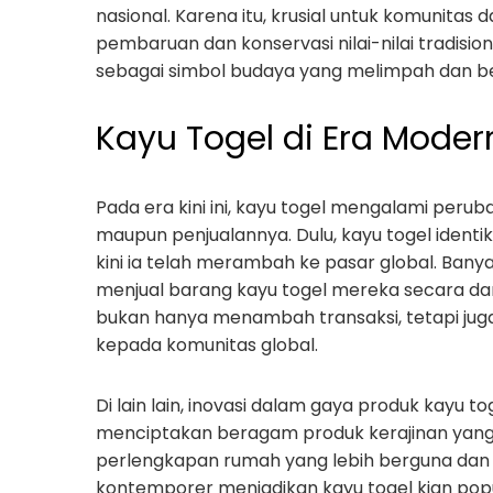
nasional. Karena itu, krusial untuk komunita
pembaruan dan konservasi nilai-nilai tradisio
sebagai simbol budaya yang melimpah dan 
Kayu Togel di Era Moder
Pada era kini ini, kayu togel mengalami perub
maupun penjualannya. Dulu, kayu togel identi
kini ia telah merambah ke pasar global. Ban
menjual barang kayu togel mereka secara dar
bukan hanya menambah transaksi, tetapi juga
kepada komunitas global.
Di lain lain, inovasi dalam gaya produk kayu 
menciptakan beragam produk kerajinan yang l
perlengkapan rumah yang lebih berguna dan 
kontemporer menjadikan kayu togel kian pop