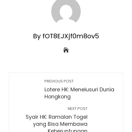
By fOT8EJXjf0m8ov5
PREVIOUS POST
Lotere HK: Menelusuri Dunia
Hongkong
NEXT POST
Syair HK: Ramalan Togel
yang Bisa Membawa
Keberuntungan