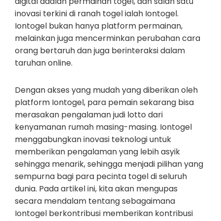
digital adalah permainan togel, dan salah satu
inovasi terkini di ranah togel ialah Iontogel.
Iontogel bukan hanya platform permainan,
melainkan juga mencerminkan perubahan cara
orang bertaruh dan juga berinteraksi dalam
taruhan online.
Dengan akses yang mudah yang diberikan oleh
platform Iontogel, para pemain sekarang bisa
merasakan pengalaman judi lotto dari
kenyamanan rumah masing-masing. Iontogel
menggabungkan inovasi teknologi untuk
memberikan pengalaman yang lebih asyik
sehingga menarik, sehingga menjadi pilihan yang
sempurna bagi para pecinta togel di seluruh
dunia. Pada artikel ini, kita akan mengupas
secara mendalam tentang sebagaimana
Iontogel berkontribusi memberikan kontribusi