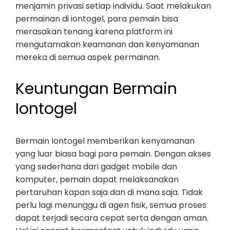
menjamin privasi setiap individu. Saat melakukan
permainan di iontogel, para pemain bisa
merasakan tenang karena platform ini
mengutamakan keamanan dan kenyamanan
mereka di semua aspek permainan.
Keuntungan Bermain
Iontogel
Bermain Iontogel memberikan kenyamanan
yang luar biasa bagi para pemain. Dengan akses
yang sederhana dari gadget mobile dan
komputer, pemain dapat melaksanakan
pertaruhan kapan saja dan di mana saja. Tidak
perlu lagi menunggu di agen fisik, semua proses
dapat terjadi secara cepat serta dengan aman.