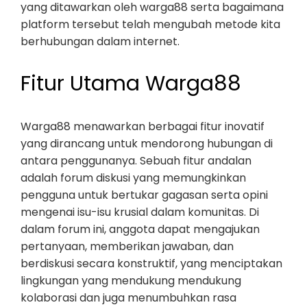
yang ditawarkan oleh warga88 serta bagaimana
platform tersebut telah mengubah metode kita
berhubungan dalam internet.
Fitur Utama Warga88
Warga88 menawarkan berbagai fitur inovatif
yang dirancang untuk mendorong hubungan di
antara penggunanya. Sebuah fitur andalan
adalah forum diskusi yang memungkinkan
pengguna untuk bertukar gagasan serta opini
mengenai isu-isu krusial dalam komunitas. Di
dalam forum ini, anggota dapat mengajukan
pertanyaan, memberikan jawaban, dan
berdiskusi secara konstruktif, yang menciptakan
lingkungan yang mendukung mendukung
kolaborasi dan juga menumbuhkan rasa