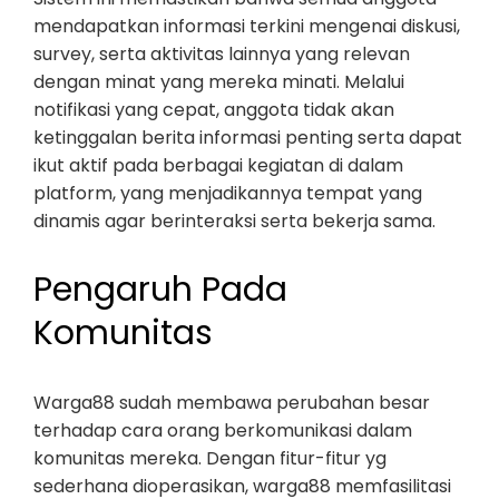
mendapatkan informasi terkini mengenai diskusi,
survey, serta aktivitas lainnya yang relevan
dengan minat yang mereka minati. Melalui
notifikasi yang cepat, anggota tidak akan
ketinggalan berita informasi penting serta dapat
ikut aktif pada berbagai kegiatan di dalam
platform, yang menjadikannya tempat yang
dinamis agar berinteraksi serta bekerja sama.
Pengaruh Pada
Komunitas
Warga88 sudah membawa perubahan besar
terhadap cara orang berkomunikasi dalam
komunitas mereka. Dengan fitur-fitur yg
sederhana dioperasikan, warga88 memfasilitasi