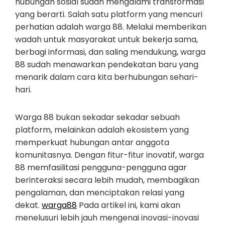
hubungan sosial sudah mengalami transformasi
yang berarti. Salah satu platform yang mencuri
perhatian adalah warga 88. Melalui memberikan
wadah untuk masyarakat untuk bekerja sama,
berbagi informasi, dan saling mendukung, warga
88 sudah menawarkan pendekatan baru yang
menarik dalam cara kita berhubungan sehari-
hari.
Warga 88 bukan sekadar sekadar sebuah
platform, melainkan adalah ekosistem yang
memperkuat hubungan antar anggota
komunitasnya. Dengan fitur-fitur inovatif, warga
88 memfasilitasi pengguna-pengguna agar
berinteraksi secara lebih mudah, membagikan
pengalaman, dan menciptakan relasi yang
dekat.
warga88
Pada artikel ini, kami akan
menelusuri lebih jauh mengenai inovasi-inovasi