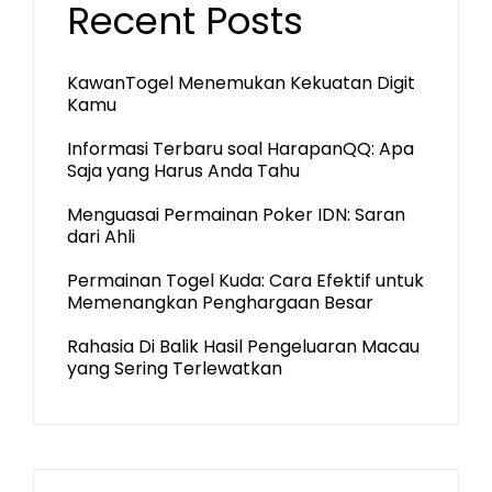
Recent Posts
KawanTogel Menemukan Kekuatan Digit
Kamu
Informasi Terbaru soal HarapanQQ: Apa
Saja yang Harus Anda Tahu
Menguasai Permainan Poker IDN: Saran
dari Ahli
Permainan Togel Kuda: Cara Efektif untuk
Memenangkan Penghargaan Besar
Rahasia Di Balik Hasil Pengeluaran Macau
yang Sering Terlewatkan