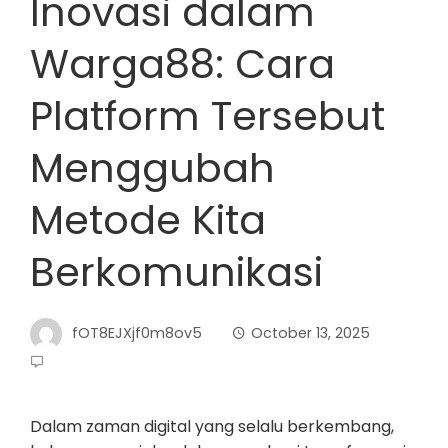
Inovasi dalam
Warga88: Cara
Platform Tersebut
Menggubah
Metode Kita
Berkomunikasi
fOT8EJXjf0m8ov5
October 13, 2025
Dalam zaman digital yang selalu berkembang,