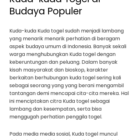
Budaya Populer
Kuda-kuda Kuda togel sudah menjadi lambang
yang menarik menarik perhatian di beragam
aspek budaya umum di Indonesia. Banyak sekali
warga menghubungkan Kuda togel dengan
keberuntungan dan peluang. Dalam banyak
kisah masyarakat dan bioskop, karakter
berkaitan berhubungan kuda togel sering kali
sebagai seorang yang yang berani mengambil
tantangan demi mencapai cita-cita mereka. Hal
ini menciptakan citra Kuda togel sebagai
lambang dan kesempatan, serta bisa
menggugah perhatian penggila togel.
Pada media media sosial, Kuda togel muncul