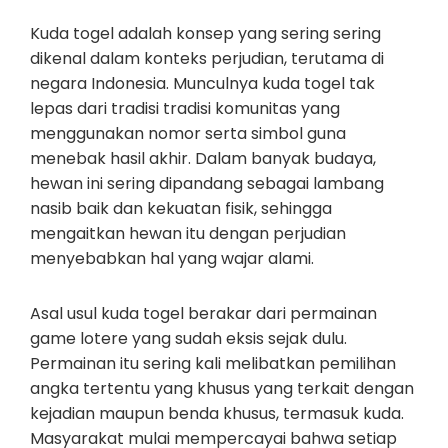
Kuda togel adalah konsep yang sering sering
dikenal dalam konteks perjudian, terutama di
negara Indonesia. Munculnya kuda togel tak
lepas dari tradisi tradisi komunitas yang
menggunakan nomor serta simbol guna
menebak hasil akhir. Dalam banyak budaya,
hewan ini sering dipandang sebagai lambang
nasib baik dan kekuatan fisik, sehingga
mengaitkan hewan itu dengan perjudian
menyebabkan hal yang wajar alami.
Asal usul kuda togel berakar dari permainan
game lotere yang sudah eksis sejak dulu.
Permainan itu sering kali melibatkan pemilihan
angka tertentu yang khusus yang terkait dengan
kejadian maupun benda khusus, termasuk kuda.
Masyarakat mulai mempercayai bahwa setiap