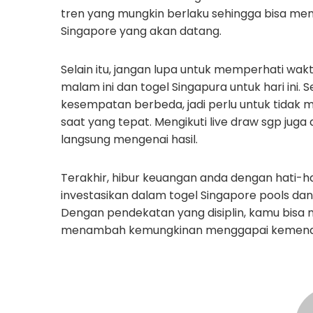
tren yang mungkin berlaku sehingga bisa memb
Singapore yang akan datang.
Selain itu, jangan lupa untuk memperhati wak
malam ini dan togel Singapura untuk hari in
kesempatan berbeda, jadi perlu untuk tida
saat yang tepat. Mengikuti live draw sgp jug
langsung mengenai hasil.
Terakhir, hibur keuangan anda dengan hati-ha
investasikan dalam togel Singapore pools da
Dengan pendekatan yang disiplin, kamu bisa
menambah kemungkinan menggapai kemenan