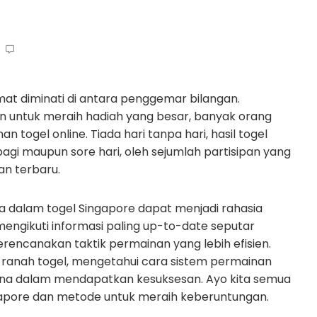
mat diminati di antara penggemar bilangan.
n untuk meraih hadiah yang besar, banyak orang
togel online. Tiada hari tanpa hari, hasil togel
agi maupun sore hari, oleh sejumlah partisipan yang
an terbaru.
 dalam togel Singapore dapat menjadi rahasia
gikuti informasi paling up-to-date seputar
erencanakan taktik permainan yang lebih efisien.
ranah togel, mengetahui cara sistem permainan
una dalam mendapatkan kesuksesan. Ayo kita semua
gapore dan metode untuk meraih keberuntungan.