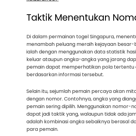
Taktik Menentukan Nomo
Di dalam permainan togel Singapura, menentu
menambah peluang meraih kejayaan besar-bes
ialah dengan menggunakan data statistik hasi
keluar ataupun angka-angka yang jarang dap
pemain dapat memperhatikan pola tertentu
berdasarkan informasi tersebut.
Selain itu, sejumlah pemain percaya akan m
dengan nomor. Contohnya, angka yang dianggap
pemain sering dipilih. Menggunakan nomor-n
dapat jadi taktik yang, walaupun tidak ada jam
adalah kombinasi angka sebaiknya berasal dari 
para pemain.