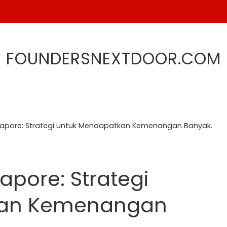
FOUNDERSNEXTDOOR.COM
gapore: Strategi untuk Mendapatkan Kemenangan Banyak.
apore: Strategi
kan Kemenangan