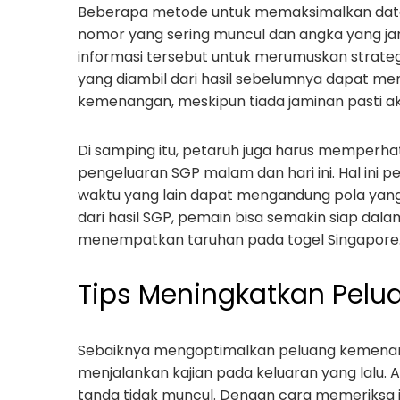
Beberapa metode untuk memaksimalkan dat
nomor yang sering muncul dan angka yang j
informasi tersebut untuk merumuskan strat
yang diambil dari hasil sebelumnya dapat 
kemenangan, meskipun tiada jaminan pasti ak
Di samping itu, petaruh juga harus memperh
pengeluaran SGP malam dan hari ini. Hal ini 
waktu yang lain dapat mengandung pola yang
dari hasil SGP, pemain bisa semakin siap da
menempatkan taruhan pada togel Singapore
Tips Meningkatkan Pel
Sebaiknya mengoptimalkan peluang kemenanga
menjalankan kajian pada keluaran yang lalu. 
tanda tidak muncul. Dengan cara memeriksa i