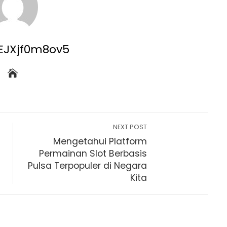
8EJXjf0m8ov5
NEXT POST
Mengetahui Platform
Permainan Slot Berbasis
Pulsa Terpopuler di Negara
Kita