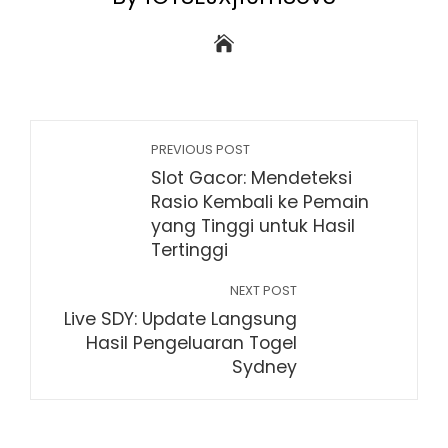
PREVIOUS POST
Slot Gacor: Mendeteksi
Rasio Kembali ke Pemain
yang Tinggi untuk Hasil
Tertinggi
NEXT POST
Live SDY: Update Langsung
Hasil Pengeluaran Togel
Sydney