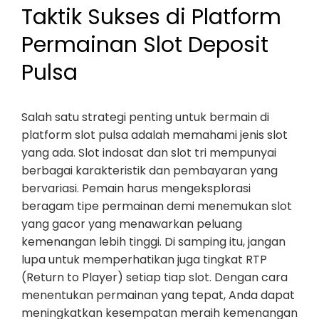
Taktik Sukses di Platform
Permainan Slot Deposit
Pulsa
Salah satu strategi penting untuk bermain di
platform slot pulsa adalah memahami jenis slot
yang ada. Slot indosat dan slot tri mempunyai
berbagai karakteristik dan pembayaran yang
bervariasi. Pemain harus mengeksplorasi
beragam tipe permainan demi menemukan slot
yang gacor yang menawarkan peluang
kemenangan lebih tinggi. Di samping itu, jangan
lupa untuk memperhatikan juga tingkat RTP
(Return to Player) setiap tiap slot. Dengan cara
menentukan permainan yang tepat, Anda dapat
meningkatkan kesempatan meraih kemenangan