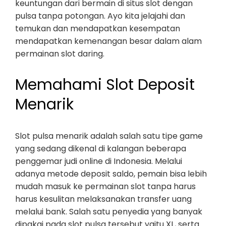
keuntungan dari bermain di situs slot dengan
pulsa tanpa potongan. Ayo kita jelajahi dan
temukan dan mendapatkan kesempatan
mendapatkan kemenangan besar dalam alam
permainan slot daring.
Memahami Slot Deposit
Menarik
Slot pulsa menarik adalah salah satu tipe game
yang sedang dikenal di kalangan beberapa
penggemar judi online di Indonesia. Melalui
adanya metode deposit saldo, pemain bisa lebih
mudah masuk ke permainan slot tanpa harus
harus kesulitan melaksanakan transfer uang
melalui bank. Salah satu penyedia yang banyak
dipakai pada slot pulsa tersebut yaitu XL, serta