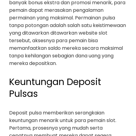
banyak bonus ekstra dan promosi menarik, para
pemain dapat merasakan pengalaman
permainan yang maksimal. Permainan pulsa
tanpa potongan adalah salah satu keistimewaan
yang ditawarkan ditawarkan website slot
tersebut, aksesnya para pemain bisa
memanfaatkan saldo mereka secara maksimal
tanpa kehilangan sebagian dana uang yang
mereka depositkan.
Keuntungan Deposit
Pulsas
Deposit pulsa memberikan serangkaian
keuntungan menarik untuk para pemain slot.
Pertama, prosesnya yang mudah serta
cepatnya membuat mereka dapat segera