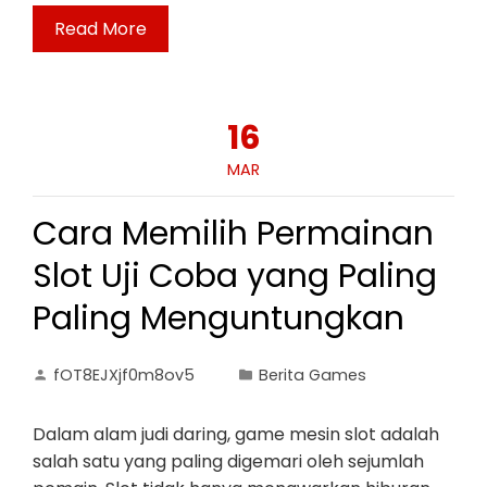
Read More
16
MAR
Cara Memilih Permainan
Slot Uji Coba yang Paling
Paling Menguntungkan
fOT8EJXjf0m8ov5
Berita Games
Dalam alam judi daring, game mesin slot adalah
salah satu yang paling digemari oleh sejumlah