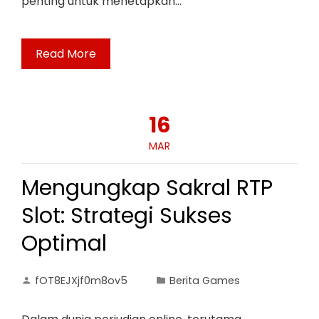
penting untuk menetapkan…
Read More
16
MAR
Mengungkap Sakral RTP
Slot: Strategi Sukses
Optimal
fOT8EJXjf0m8ov5
Berita Games