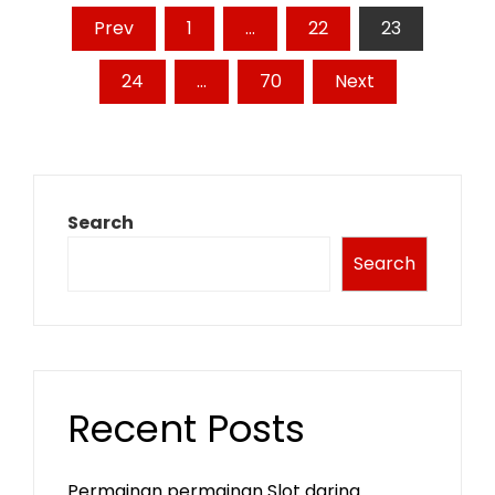
Posts
Prev
1
…
22
23
pagination
24
…
70
Next
Search
Search
Recent Posts
Permainan permainan Slot daring