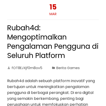
15
MAR
Rubah4d:
Mengoptimalkan
Pengalaman Pengguna di
Seluruh Platform
fOT8EJXjf0m8ov5
Berita Games
Rubah4d adalah sebuah platform inovatif yang
bertujuan untuk meningkatkan pengalaman
pengguna di berbagai perangkat. Di era digital
yang semakin berkembang, penting bagi
perusahaan untuk memfokuskan perhatian