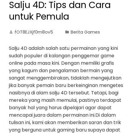
Salju 4D: Tips dan Cara
untuk Pemula
fOT8EJXjf0m8ov5
Berita Games
Salju 4D adalah salah satu permainan yang kini
sudah populer di kalangan penggemar game
online pada masa kini. Dengan memiliki grafis
yang kagum dan pengalaman bermain yang
sangat menggembirakan, tidaklah mengejutkan
jika banyak pemain baru berkeinginan mengetes
nasibnya di alam salju 4D tersebut. Tetapi, bagi
mereka yang masih memulai, pastinya terdapat
banyak hal yang harus dipelajari agar dapat
mencapai juara dalam permainan ini.Di dalam
tulisan ini, kami akan memberikan saran dan trik
yang berguna untuk gaming baru supaya dapat