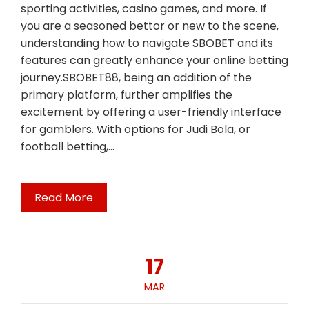
sporting activities, casino games, and more. If
you are a seasoned bettor or new to the scene,
understanding how to navigate SBOBET and its
features can greatly enhance your online betting
journey.SBOBET88, being an addition of the
primary platform, further amplifies the
excitement by offering a user-friendly interface
for gamblers. With options for Judi Bola, or
football betting,…
Read More
17
MAR