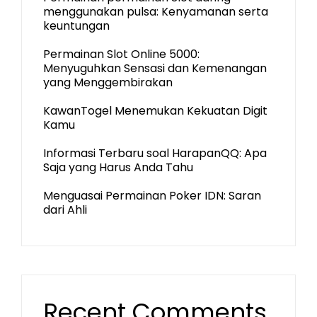
menggunakan pulsa: Kenyamanan serta
keuntungan
Permainan Slot Online 5000:
Menyuguhkan Sensasi dan Kemenangan
yang Menggembirakan
KawanTogel Menemukan Kekuatan Digit
Kamu
Informasi Terbaru soal HarapanQQ: Apa
Saja yang Harus Anda Tahu
Menguasai Permainan Poker IDN: Saran
dari Ahli
Recent Comments