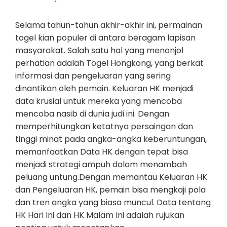
Selama tahun-tahun akhir-akhir ini, permainan
togel kian populer di antara beragam lapisan
masyarakat. Salah satu hal yang menonjol
perhatian adalah Togel Hongkong, yang berkat
informasi dan pengeluaran yang sering
dinantikan oleh pemain. Keluaran HK menjadi
data krusial untuk mereka yang mencoba
mencoba nasib di dunia judi ini. Dengan
memperhitungkan ketatnya persaingan dan
tinggi minat pada angka-angka keberuntungan,
memanfaatkan Data HK dengan tepat bisa
menjadi strategi ampuh dalam menambah
peluang untung.Dengan memantau Keluaran HK
dan Pengeluaran HK, pemain bisa mengkaji pola
dan tren angka yang biasa muncul. Data tentang
HK Hari Ini dan HK Malam Ini adalah rujukan