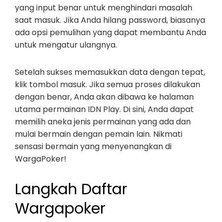
yang input benar untuk menghindari masalah
saat masuk. Jika Anda hilang password, biasanya
ada opsi pemulihan yang dapat membantu Anda
untuk mengatur ulangnya.
Setelah sukses memasukkan data dengan tepat,
klik tombol masuk. Jika semua proses dilakukan
dengan benar, Anda akan dibawa ke halaman
utama permainan IDN Play. Di sini, Anda dapat
memilih aneka jenis permainan yang ada dan
mulai bermain dengan pemain lain. Nikmati
sensasi bermain yang menyenangkan di
WargaPoker!
Langkah Daftar
Wargapoker