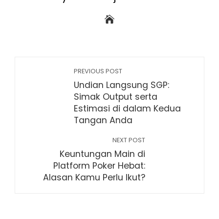
PREVIOUS POST
Undian Langsung SGP:
Simak Output serta
Estimasi di dalam Kedua
Tangan Anda
NEXT POST
Keuntungan Main di
Platform Poker Hebat:
Alasan Kamu Perlu Ikut?