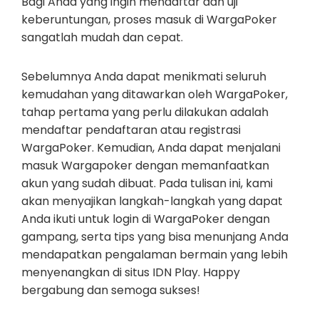
Bagi Anda yang ingin mendaftar dan uji
keberuntungan, proses masuk di WargaPoker
sangatlah mudah dan cepat.
Sebelumnya Anda dapat menikmati seluruh
kemudahan yang ditawarkan oleh WargaPoker,
tahap pertama yang perlu dilakukan adalah
mendaftar pendaftaran atau registrasi
WargaPoker. Kemudian, Anda dapat menjalani
masuk Wargapoker dengan memanfaatkan
akun yang sudah dibuat. Pada tulisan ini, kami
akan menyajikan langkah-langkah yang dapat
Anda ikuti untuk login di WargaPoker dengan
gampang, serta tips yang bisa menunjang Anda
mendapatkan pengalaman bermain yang lebih
menyenangkan di situs IDN Play. Happy
bergabung dan semoga sukses!