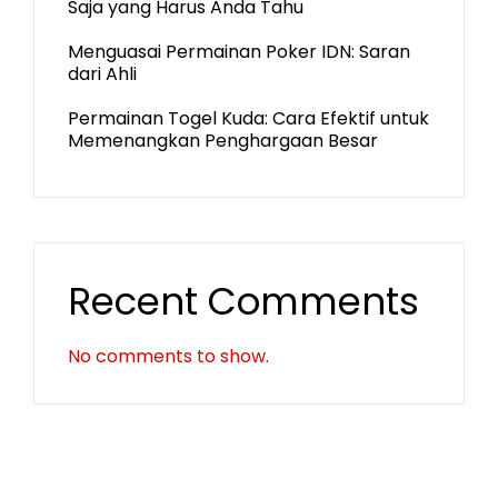
Saja yang Harus Anda Tahu
Menguasai Permainan Poker IDN: Saran
dari Ahli
Permainan Togel Kuda: Cara Efektif untuk
Memenangkan Penghargaan Besar
Recent Comments
No comments to show.