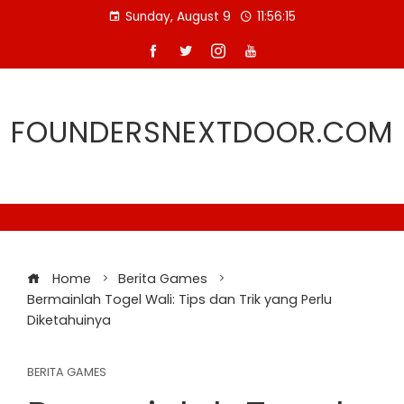
Skip
Sunday, August 9
11:56:16
to
content
FOUNDERSNEXTDOOR.COM
Home
Berita Games
Bermainlah Togel Wali: Tips dan Trik yang Perlu
Diketahuinya
BERITA GAMES