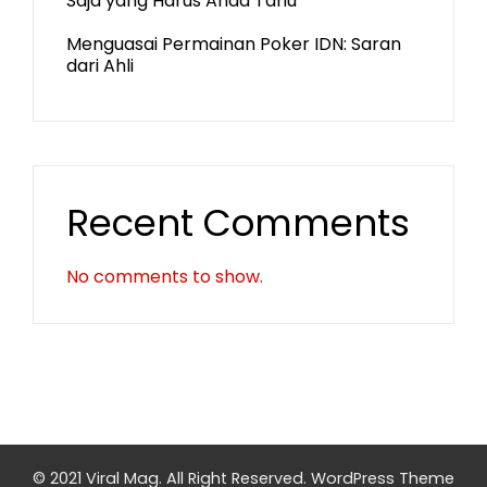
Saja yang Harus Anda Tahu
Menguasai Permainan Poker IDN: Saran
dari Ahli
Recent Comments
No comments to show.
© 2021 Viral Mag. All Right Reserved.
WordPress Theme