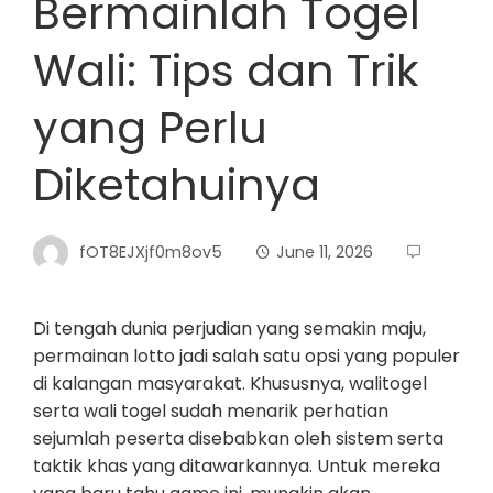
Bermainlah Togel
Wali: Tips dan Trik
yang Perlu
Diketahuinya
fOT8EJXjf0m8ov5
June 11, 2026
Di tengah dunia perjudian yang semakin maju,
permainan lotto jadi salah satu opsi yang populer
di kalangan masyarakat. Khususnya, walitogel
serta wali togel sudah menarik perhatian
sejumlah peserta disebabkan oleh sistem serta
taktik khas yang ditawarkannya. Untuk mereka