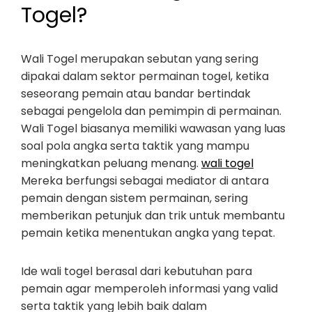
Togel?
Wali Togel merupakan sebutan yang sering
dipakai dalam sektor permainan togel, ketika
seseorang pemain atau bandar bertindak
sebagai pengelola dan pemimpin di permainan.
Wali Togel biasanya memiliki wawasan yang luas
soal pola angka serta taktik yang mampu
meningkatkan peluang menang.
wali togel
Mereka berfungsi sebagai mediator di antara
pemain dengan sistem permainan, sering
memberikan petunjuk dan trik untuk membantu
pemain ketika menentukan angka yang tepat.
Ide wali togel berasal dari kebutuhan para
pemain agar memperoleh informasi yang valid
serta taktik yang lebih baik dalam