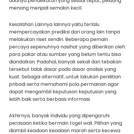
adanya pendekatan yang sesuai tepat, peluang
menang menjadi semakin kecil.
Kesalahan Lainnya lainnya yaitu terlalu
mempercayakan prediksi dari orang lain tanpa
melakukan riset sendiri. Beberapa pemain
percaya sepenuhnya nasihat yang diberikan oleh
para pakar atau sumber yang belum tentu bisa
diandalkan. Padahal, banyak sekali dari tebakan
tersebut tidak dasar pada dasar analisis yang
kuat. Sebagai alternatif, untuk lakukan penilitian
pribadi serta memahami pola permainan agar
dapat mengambil keputusan keputusan yang
lebih baik serta berbasis informasi.
Akhirnya, banyak individu yang dipengaruhi
perasaan ketika bermain togel wali. Pilihan yang
diambil keadaan keadaan marah serta kecewa