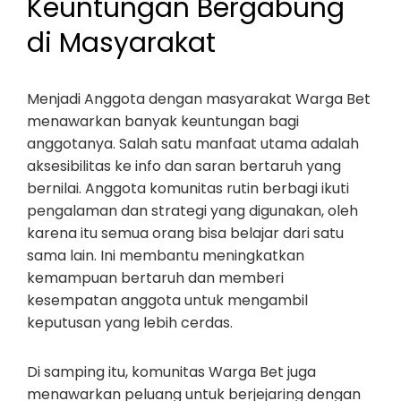
Keuntungan Bergabung
di Masyarakat
Menjadi Anggota dengan masyarakat Warga Bet
menawarkan banyak keuntungan bagi
anggotanya. Salah satu manfaat utama adalah
aksesibilitas ke info dan saran bertaruh yang
bernilai. Anggota komunitas rutin berbagi ikuti
pengalaman dan strategi yang digunakan, oleh
karena itu semua orang bisa belajar dari satu
sama lain. Ini membantu meningkatkan
kemampuan bertaruh dan memberi
kesempatan anggota untuk mengambil
keputusan yang lebih cerdas.
Di samping itu, komunitas Warga Bet juga
menawarkan peluang untuk berjejaring dengan