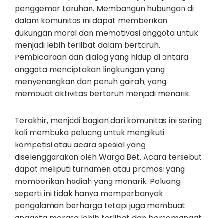
penggemar taruhan. Membangun hubungan di
dalam komunitas ini dapat memberikan
dukungan moral dan memotivasi anggota untuk
menjadi lebih terlibat dalam bertaruh.
Pembicaraan dan dialog yang hidup di antara
anggota menciptakan lingkungan yang
menyenangkan dan penuh gairah, yang
membuat aktivitas bertaruh menjadi menarik.
Terakhir, menjadi bagian dari komunitas ini sering
kali membuka peluang untuk mengikuti
kompetisi atau acara spesial yang
diselenggarakan oleh Warga Bet. Acara tersebut
dapat meliputi turnamen atau promosi yang
memberikan hadiah yang menarik. Peluang
seperti ini tidak hanya memperbanyak
pengalaman berharga tetapi juga membuat
anggota merasa lebih terlibat dan bersemangat