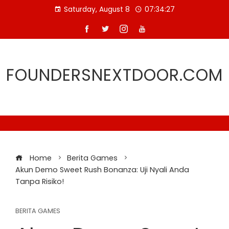
Skip
Saturday, August 8
07:34:27
to
content
FOUNDERSNEXTDOOR.COM
Home
Berita Games
Akun Demo Sweet Rush Bonanza: Uji Nyali Anda
Tanpa Risiko!
BERITA GAMES