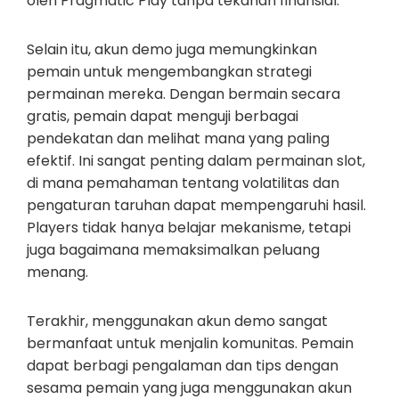
oleh Pragmatic Play tanpa tekanan finansial.
Selain itu, akun demo juga memungkinkan
pemain untuk mengembangkan strategi
permainan mereka. Dengan bermain secara
gratis, pemain dapat menguji berbagai
pendekatan dan melihat mana yang paling
efektif. Ini sangat penting dalam permainan slot,
di mana pemahaman tentang volatilitas dan
pengaturan taruhan dapat mempengaruhi hasil.
Players tidak hanya belajar mekanisme, tetapi
juga bagaimana memaksimalkan peluang
menang.
Terakhir, menggunakan akun demo sangat
bermanfaat untuk menjalin komunitas. Pemain
dapat berbagi pengalaman dan tips dengan
sesama pemain yang juga menggunakan akun